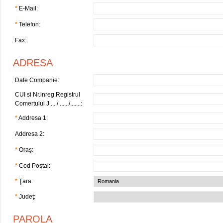
*
E-Mail:
*
Telefon:
Fax:
ADRESA
Date Companie:
CUI si Nr.inreg.Registrul
Comertului J ... / ....../.......:
*
Addresa 1:
Addresa 2:
*
Oraş:
*
Cod Poştal:
*
Ţara:
*
Judeţ:
PAROLA