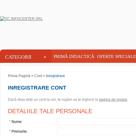
INFOCENTER
+
PRIMĂ DIDACTICĂ
OFERTE SPECIALE
CATEGORII
Prima Pagină
>
Cont
>
Inregistrare
INREGISTRARE CONT
Dacă deja deţii un cont la noi, te rugăm sa te loghezi la
pagina de logare
.
DETALIILE TALE PERSONALE
*
Nume:
*
Prenume: