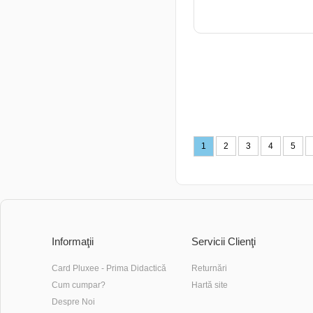
ADAUGĂ ÎN COŞ
1
2
3
4
5
Informaţii
Servicii Clienţi
Card Pluxee - Prima Didactică
Returnări
Cum cumpar?
Hartă site
Despre Noi