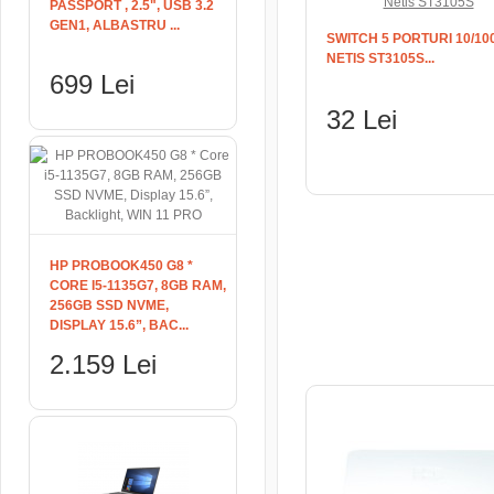
PASSPORT , 2.5", USB 3.2
GEN1, ALBASTRU ...
SWITCH 5 PORTURI 10/1
NETIS ST3105S...
699 Lei
32 Lei
ADAUGĂ ÎN COŞ
HP PROBOOK450 G8 *
CORE I5-1135G7, 8GB RAM,
256GB SSD NVME,
DISPLAY 15.6”, BAC...
2.159 Lei