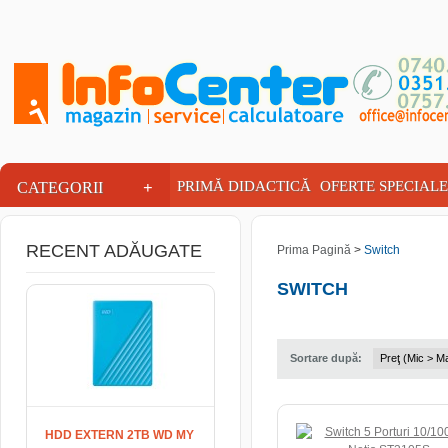
INFOCENTER
+
PRIMĂ DIDACTICĂ
OFERTE SPECIALE
CATEGORII
RECENT ADĂUGATE
Prima Pagină
>
Switch
SWITCH
Sortare după:
HDD EXTERN 2TB WD MY