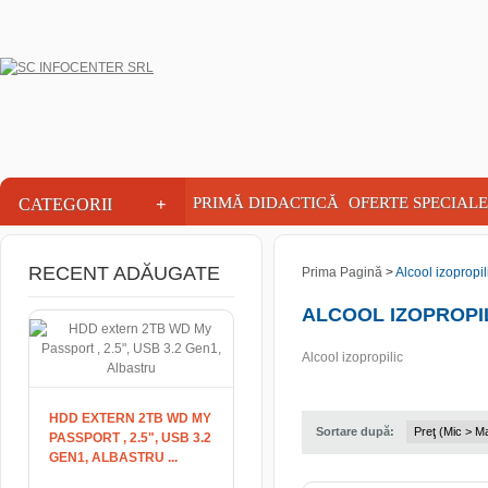
INFOCENTER
+
PRIMĂ DIDACTICĂ
OFERTE SPECIALE
CATEGORII
RECENT ADĂUGATE
Prima Pagină
>
Alcool izopropil
ALCOOL IZOPROPI
Alcool izopropilic
HDD EXTERN 2TB WD MY
Sortare după:
PASSPORT , 2.5", USB 3.2
GEN1, ALBASTRU ...