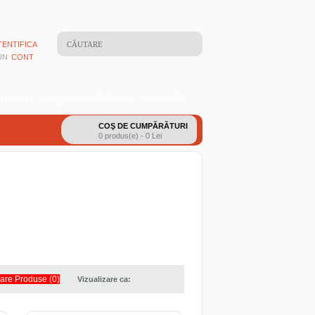
TENTIFICA
 UN
CONT
TUL MEU
COŞ DE CUMPĂRĂTURI
COMANDĂ
COŞ DE CUMPĂRĂTURI
0 produs(e) - 0 Lei
re Produse (0)
Vizualizare ca: