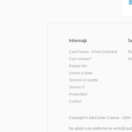
Informaţii
Se
Card Pluxee - Prima Didactică
Re
Cum cumpar?
Ha
Despre Noi
Livrare si plata
Termeni si conditii
Service IT
Producători
Contact
Copyright ©
InfoCenter Craiova
- 2004 
Ne găsiți si pe platforma de achiziții pu