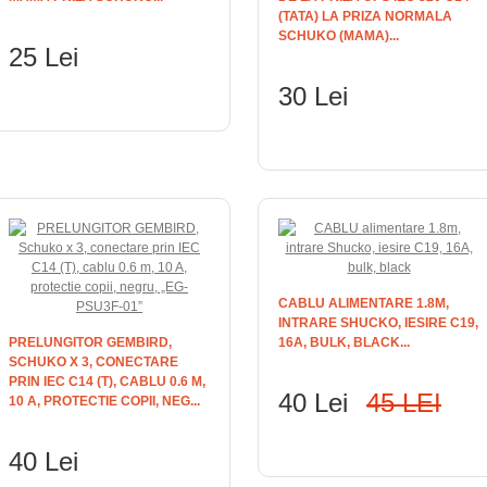
(TATA) LA PRIZA NORMALA
SCHUKO (MAMA)...
25 Lei
30 Lei
ADAUGĂ ÎN COŞ
ADAUGĂ ÎN COŞ
CABLU ALIMENTARE 1.8M,
INTRARE SHUCKO, IESIRE C19,
PRELUNGITOR GEMBIRD,
16A, BULK, BLACK...
SCHUKO X 3, CONECTARE
PRIN IEC C14 (T), CABLU 0.6 M,
40 Lei
45 LEI
10 A, PROTECTIE COPII, NEG...
ADAUGĂ ÎN COŞ
40 Lei