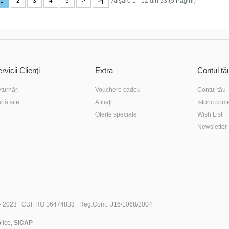
1
2
3
4
5
>
>|
Afişare 1 - 12 din 53 (5 Pagini)
rvicii Clienţi
Extra
Contul tă
turnări
Vouchere cadou
Contul tău
rtă site
Afiliaţi
Istoric com
Oferte speciale
Wish List
Newsletter
- 2023 | CUI: RO 16474833 | Reg.Com.: J16/1068/2004
blice,
SICAP