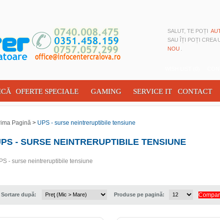
SALUT, TE POȚI
AU
SAU ÎȚI POȚI CREA
NOU
.
WISH LIST (0)
CON
ICĂ
OFERTE SPECIALE
GAMING
SERVICE IT
CONTACT
rima Pagină
>
UPS - surse neintreruptibile tensiune
PS - SURSE NEINTRERUPTIBILE TENSIUNE
S - surse neintreruptibile tensiune
Sortare după:
Produse pe pagină:
Compara