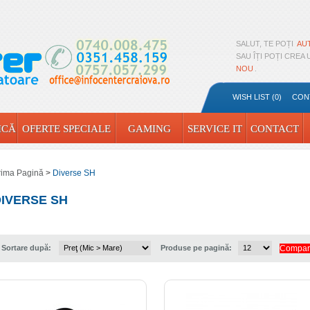
SALUT, TE POȚI
AU
SAU ÎȚI POȚI CREA
NOU
.
WISH LIST (0)
CON
ICĂ
OFERTE SPECIALE
GAMING
SERVICE IT
CONTACT
rima Pagină
>
Diverse SH
IVERSE SH
Sortare după:
Produse pe pagină:
Compara