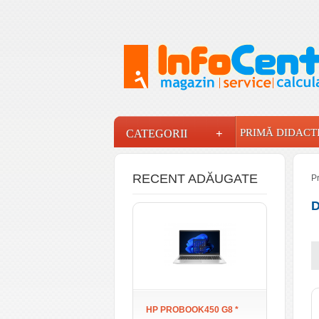
INFOCENTER
+
PRIMĂ DIDACT
CATEGORII
RECENT ADĂUGATE
P
D
HP PROBOOK450 G8 *