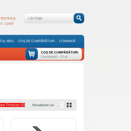
TENTIFICA
 UN
CONT
TUL MEU
COŞ DE CUMPĂRĂTURI
COMANDĂ
COŞ DE CUMPĂRĂTURI
0 produs(e) - 0 Lei
re Produse (0)
Vizualizare ca: