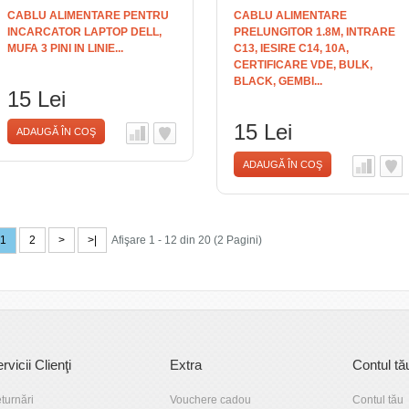
CABLU ALIMENTARE PENTRU
CABLU ALIMENTARE
INCARCATOR LAPTOP DELL,
PRELUNGITOR 1.8M, INTRARE
MUFA 3 PINI IN LINIE...
C13, IESIRE C14, 10A,
CERTIFICARE VDE, BULK,
BLACK, GEMBI...
15 Lei
15 Lei
ADAUGĂ ÎN COŞ
ADAUGĂ ÎN COŞ
1
2
>
>|
Afişare 1 - 12 din 20 (2 Pagini)
rvicii Clienţi
Extra
Contul tă
turnări
Vouchere cadou
Contul tău