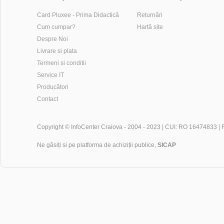
Card Pluxee - Prima Didactică
Returnări
Cum cumpar?
Hartă site
Despre Noi
Livrare si plata
Termeni si conditii
Service IT
Producători
Contact
Copyright ©
InfoCenter Craiova
- 2004 - 2023 | CUI: RO 16474833 |
Ne găsiți si pe platforma de achiziții publice,
SICAP