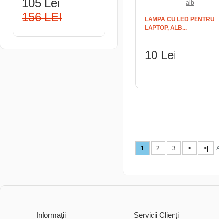
105 Lei
156 LEI
LAMPA CU LED PENTRU
LAPTOP, ALB...
10 Lei
ADAUGĂ ÎN COŞ
1
2
3
>
>|
A
Informaţii
Servicii Clienţi