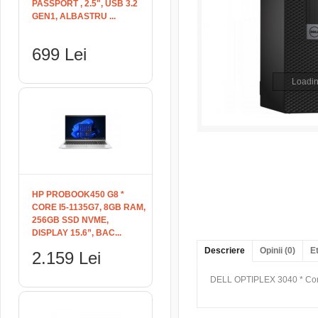
PASSPORT , 2.5", USB 3.2
GEN1, ALBASTRU ...
699 Lei
Loadin
HP PROBOOK450 G8 *
CORE I5-1135G7, 8GB RAM,
256GB SSD NVME,
DISPLAY 15.6”, BAC...
Descriere
Opinii (0)
E
2.159 Lei
DELL OPTIPLEX 3040 * Co