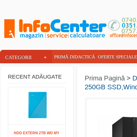
INFOCENTER
+
PRIMĂ DIDACTICĂ
OFERTE SPECIALE
CATEGORII
RECENT ADĂUGATE
Prima Pagină
>
D
250GB SSD,Win
HDD EXTERN 2TB WD MY